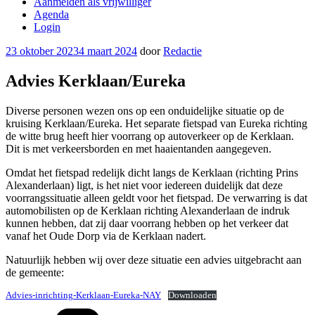
Aanmelden als vrijwilliger
Agenda
Login
Geplaatst
23 oktober 2023
4 maart 2024
door
Redactie
op
Advies Kerklaan/Eureka
Diverse personen wezen ons op een onduidelijke situatie op de
kruising Kerklaan/Eureka. Het separate fietspad van Eureka richting
de witte brug heeft hier voorrang op autoverkeer op de Kerklaan.
Dit is met verkeersborden en met haaientanden aangegeven.
Omdat het fietspad redelijk dicht langs de Kerklaan (richting Prins
Alexanderlaan) ligt, is het niet voor iedereen duidelijk dat deze
voorrangssituatie alleen geldt voor het fietspad. De verwarring is dat
automobilisten op de Kerklaan richting Alexanderlaan de indruk
kunnen hebben, dat zij daar voorrang hebben op het verkeer dat
vanaf het Oude Dorp via de Kerklaan nadert.
Natuurlijk hebben wij over deze situatie een advies uitgebracht aan
de gemeente:
Advies-inrichting-Kerklaan-Eureka-NAY
Downloaden
Categorieën