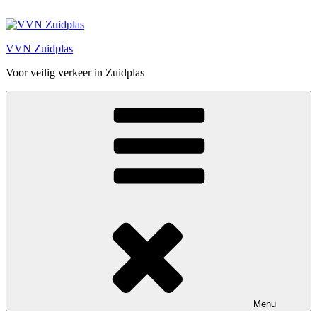
Ga
naar
de
VVN Zuidplas
inhoud
Voor veilig verkeer in Zuidplas
Menu