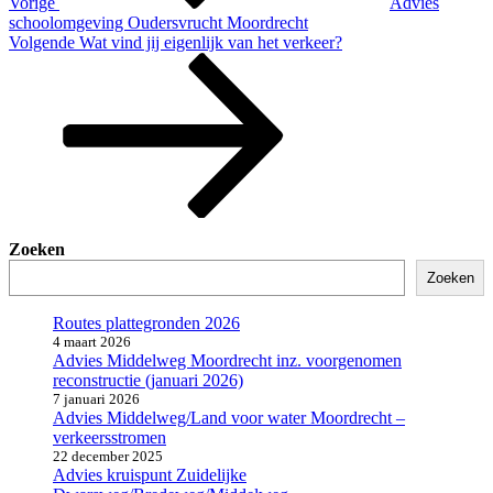
Vorige
Advies
schoolomgeving Oudersvrucht Moordrecht
Volgend
Volgende
Wat vind jij eigenlijk van het verkeer?
bericht
Zoeken
Zoeken
Routes plattegronden 2026
4 maart 2026
Advies Middelweg Moordrecht inz. voorgenomen
reconstructie (januari 2026)
7 januari 2026
Advies Middelweg/Land voor water Moordrecht –
verkeersstromen
22 december 2025
Advies kruispunt Zuidelijke