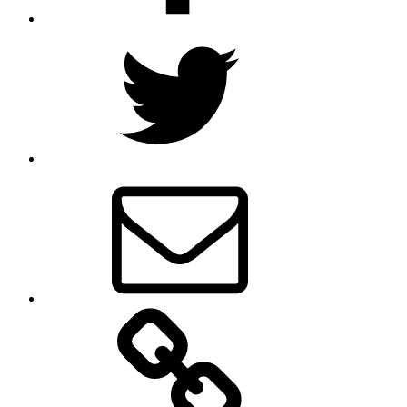
Twitter
E-
mail
Beheer
gegevens
vrijwilliger