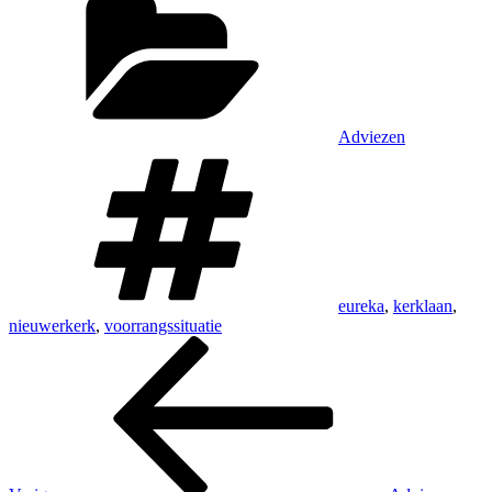
Adviezen
Tags
eureka
,
kerklaan
,
nieuwerkerk
,
voorrangssituatie
Bericht
Vorig
bericht
navigatie