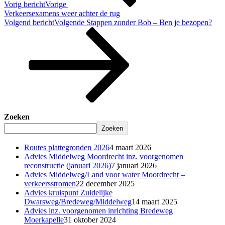
Vorig bericht
Vorige
Verkeersexamens weer achter de rug
Volgend bericht
Volgende
Stappen zonder Bob – Ben je bezopen?
Zoeken
Zoeken
Routes plattegronden 2026
4 maart 2026
Advies Middelweg Moordrecht inz. voorgenomen
reconstructie (januari 2026)
7 januari 2026
Advies Middelweg/Land voor water Moordrecht –
verkeersstromen
22 december 2025
Advies kruispunt Zuidelijke
Dwarsweg/Bredeweg/Middelweg
14 maart 2025
Advies inz. voorgenomen inrichting Bredeweg
Moerkapelle
31 oktober 2024